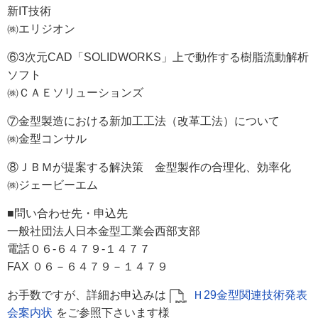
新IT技術
㈱エリジオン
⑥3次元CAD「SOLIDWORKS」上で動作する樹脂流動解析
ソフト
㈱ＣＡＥソリューションズ
⑦金型製造における新加工工法（改革工法）について
㈱金型コンサル
⑧ＪＢＭが提案する解決策 金型製作の合理化、効率化
㈱ジェービーエム
■問い合わせ先・申込先
一般社団法人日本金型工業会西部支部
電話０６-６４７９-１４７７
FAX ０６－６４７９－１４７９
お手数ですが、詳細お申込みは
Ｈ29金型関連技術発表
会案内状
をご参照下さいます様