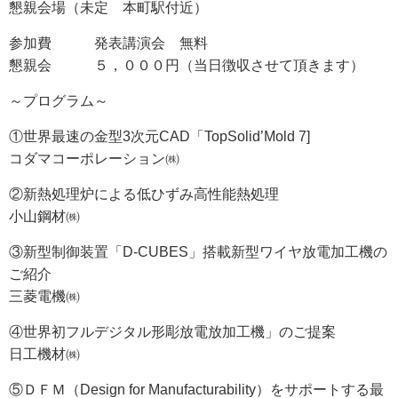
懇親会場（未定 本町駅付近）
参加費 発表講演会 無料
懇親会 ５，０００円（当日徴収させて頂きます）
～プログラム～
①世界最速の金型3次元CAD「TopSolid’Mold 7]
コダマコーポレーション㈱
②新熱処理炉による低ひずみ高性能熱処理
小山鋼材㈱
③新型制御装置「D-CUBES」搭載新型ワイヤ放電加工機の
ご紹介
三菱電機㈱
④世界初フルデジタル形彫放電放加工機」のご提案
日工機材㈱
⑤ＤＦＭ（Design for Manufacturability）をサポートする最