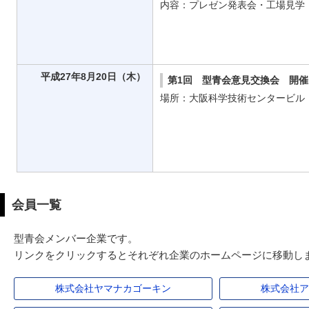
内容：プレゼン発表会・工場見学
平成27年8月20日（木）
第1回 型青会意見交換会 開催
場所：大阪科学技術センタービル
会員一覧
型青会メンバー企業です。
リンクをクリックするとそれぞれ企業のホームページに移動し
株式会社ヤマナカゴーキン
株式会社