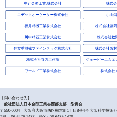
中辻金型工業.株式会社
株式
ニデックオーケーケー株式会社
小山
福井精機工業株式会社
株式会社藤
川中精器工業株式会社
株式会社牧
住友重機械ファインテック株式会社
株式会社阪
株式会社寺方工作所
ジェービーエムエ
ワールド工業株式会社
株式会社
【問い合わせ先】
一般社団法人日本金型工業会西部支部 型青会
〒550-0004 大阪府大阪市西区靱本町1丁目8番4号 大阪科学技術セ
TEL：06-6479-1477 FAX：06-6479-1479