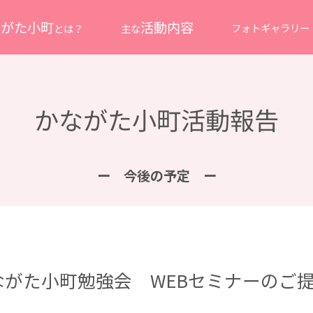
ながた小町
活動内容
フォトギャラリー
主な
とは？
かながた小町活動報告
ー 今後の予定 ー
がた小町勉強会 WEBセミナーのご