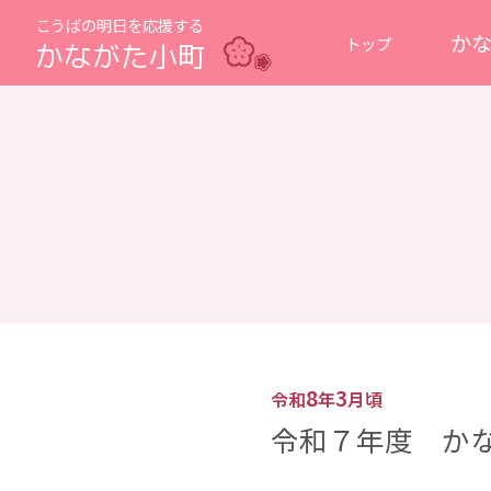
こうばの明日を応援する
か
トップ
かながた小町
8
3
令和
年
月頃
令和７年度 かな