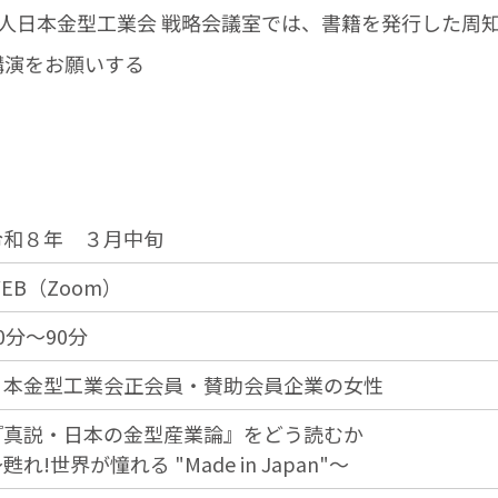
人日本金型工業会 戦略会議室では、書籍を発行した周
講演をお願いする
令和８年 ３月中旬
EB（Zoom）
0分～90分
日本金型工業会正会員・賛助会員企業の女性
『真説・日本の金型産業論』をどう読むか
甦れ!世界が憧れる "Made in Japan"～