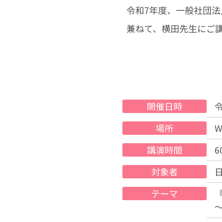
令和7年度、一般社団法
兼ねて、横田先生にご
開催日時
場所
W
講演時間
6
対象者
テーマ
～