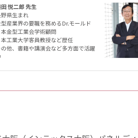
田 悦二郎 先生
長野県生まれ
金型産業界の要職を務めるDr.モールド
日本金型工業会学術顧問
日本工業大学客員教授など歴任
その他、書籍や講演会など多方面で活躍
中