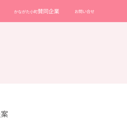
賛同企業
お問い合せ
かながた小町
提案