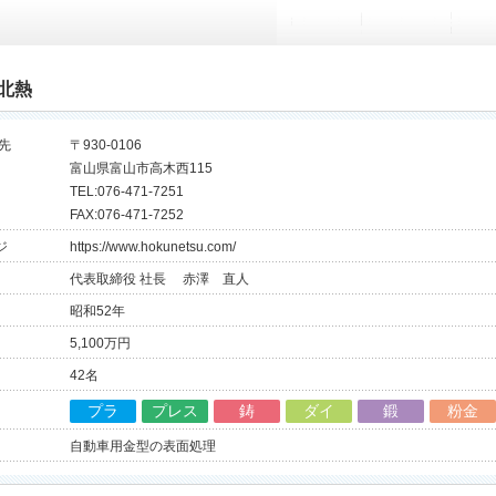
北熱
先
〒930-0106
富山県富山市高木西115
TEL:076-471-7251
FAX:076-471-7252
ジ
https://www.hokunetsu.com/
代表取締役 社長 赤澤 直人
昭和52年
5,100万円
42名
プラ
プレス
鋳
ダイ
鍛
粉金
自動車用金型の表面処理