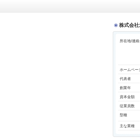
株式会社
所在地/連絡
ホームペー
代表者
創業年
資本金額
従業員数
型種
主な業種