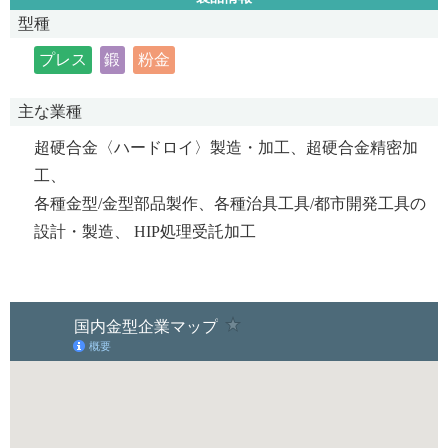
型種
プレス
鍛
粉金
主な業種
超硬合金〈ハードロイ〉製造・加工、超硬合金精密加
工、
各種金型/金型部品製作、各種治具工具/都市開発工具の
設計・製造、 HIP処理受託加工