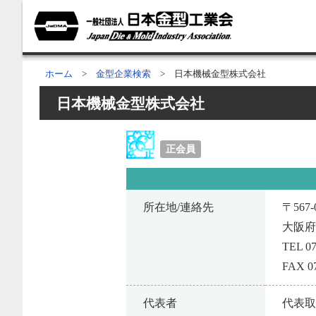
ホーム
>
金型企業検索
> 日本機械金型株式会社
日本機械金型株式会社
正会員
所在地/連絡先
〒567-
大阪府
TEL 07
FAX 07
代表者
代表