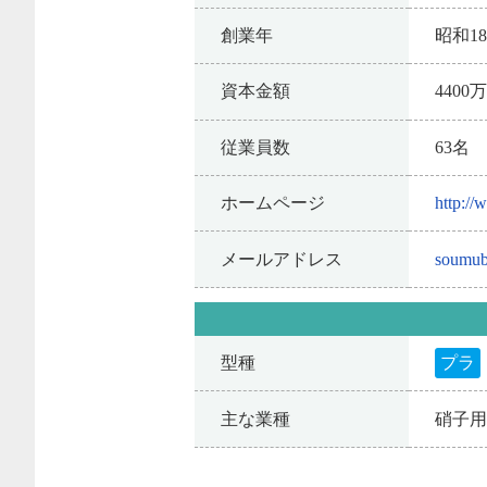
創業年
昭和1
資本金額
4400
従業員数
63名
ホームページ
http://
メールアドレス
soumub
型種
プラ
主な業種
硝子用