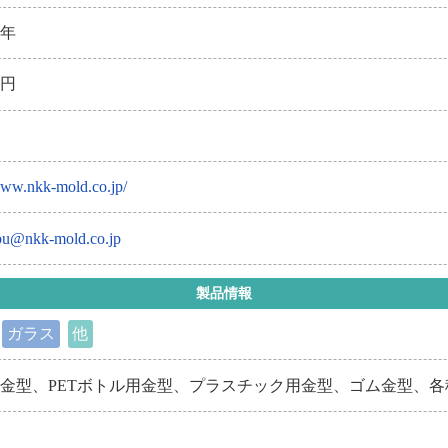
8年
万円
www.nkk-mold.co.jp/
u@nkk-mold.co.jp
製品情報
ガラス
他
金型、PETボトル用金型、プラスチック用金型、ゴム金型、