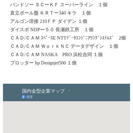
バンドソー ＳＣーＫＦ スーパーライン １個
直立ボール盤 ＫＲＴー340 キラ １個
アルゴン溶接 210ＦＰ ダイデン １個
ダイスポ NDPー５０ 長瀬鉄工所 １個
ＣＡＤ/ＣＡＭ ｽﾍﾟｰｽE NTTﾃﾞｰﾀｴﾝｼﾞﾆｱﾘﾝｸﾞｼｽﾃﾑｽﾞ 2個
ＣＡＤ/ＣＡＭ ＷｏｒｋＮＣ データデザイン １個
ＣＡＤ/ＣＡＭ NASKA PRO 浜松合同 １個
プロッター hp Designjet500 １個