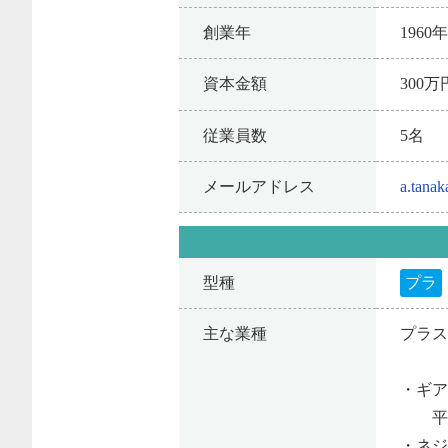
創業年
1960
資本金額
300万
従業員数
5名
メールアドレス
a.tana
型種
プラ
主な業種
プラ
・ギ
平面
・ネ