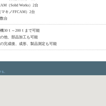
CAM（Solid Works）2台
（マキノFFCAM）2台
他数台
機30ｔ～200ｔまで可能
型の他、部品加工も可能
型の完成後、成形、製品測定も可能