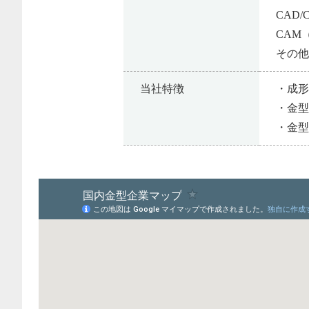
CAD/
CAM
その
当社特徴
・成形
・金
・金