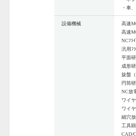
・車
設備機械
高速M
高速M
NCﾌ
汎用ﾌ
平面研
成形研
旋盤（
円筒研
NC放
ワイヤ
ワイヤ
細穴放
工具顕
CAD