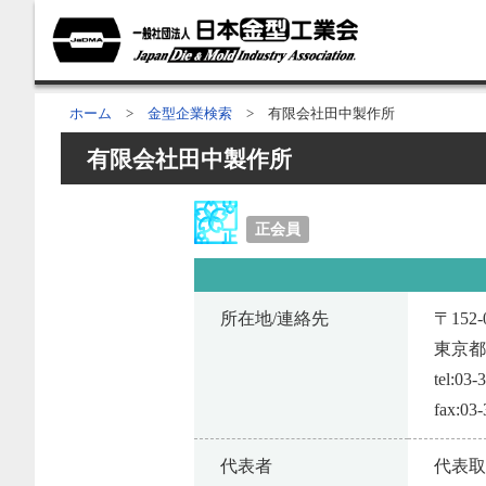
ホーム
>
金型企業検索
> 有限会社田中製作所
有限会社田中製作所
正会員
所在地/連絡先
〒152-
東京都
tel:03-
fax:03
代表者
代表