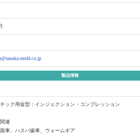
年
円
ka@tanaka-mold.co.jp
製品情報
スチック用金型：インジェクション・コンプレッション
ア関連
車、ハスバ歯車、ウォームギア
ジ