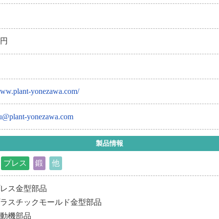
年
万円
/www.plant-yonezawa.com/
u@plant-yonezawa.com
製品情報
プレス
鍛
他
プレス金型部品
プラスチックモールド金型部品
自動機部品