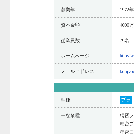
創業年
1972
資本金額
4000
従業員数
79名
ホームページ
http:/
メールアドレス
koujyo
型種
プラ
主な業種
精密
精密
精密