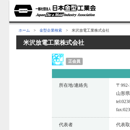
ホーム
>
金型企業検索
> 米沢放電工業株式会社
米沢放電工業株式会社
正会員
所在地/連絡先
〒992-
山形県
tel:023
fax:02
代表者
代表取