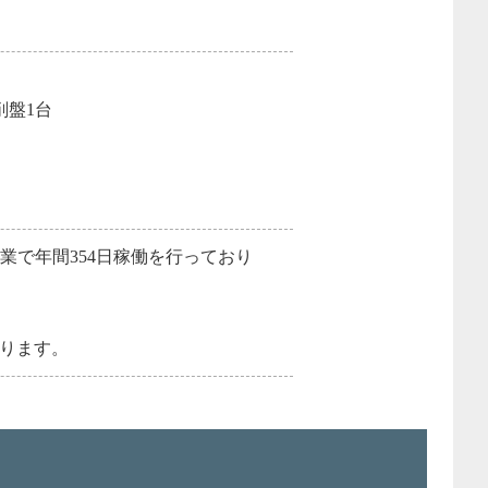
削盤1台
台
業で年間354日稼働を行っており
。
ります。