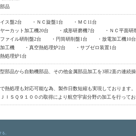
機部品
ライス盤2台 ・ＮＣ旋盤1台 ・ＭＣ11台
イヤーカット加工機20台 ・成形研磨機7台 ・ＮＣ平面研
ロファイル研削盤2台 ・円筒研削盤1台 ・放電加工機10
穴加工機 ・真空熱処理炉2台 ・サブゼロ装置1台
熱処理炉1台
型部品から自動機部品、その他金属部品加工を3班2直の連続操
。
内で熱処理も対応可能な為、製作日数短縮も実現しております
、ＪＩＳＱ９１００の取得により航空宇宙分野の加工を行ってお