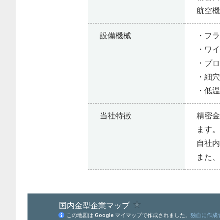
航空
設備機械
・フ
・ワ
・プ
・細
・低温
当社特徴
精密金
ます
自社
また