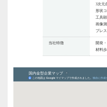
3次元
形状コ
工具顕
画像測
プレス
当社特徴
開発
材料