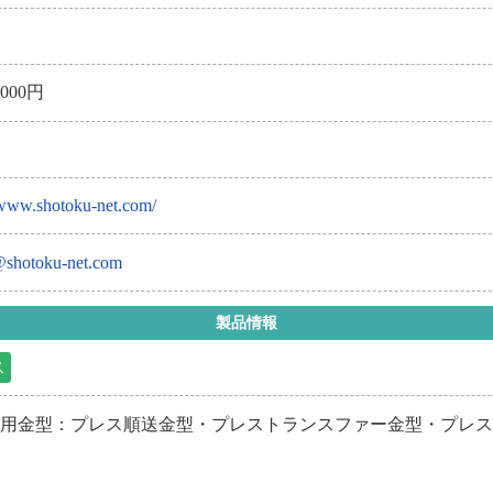
年
0,000円
/www.shotoku-net.com/
shotoku-net.com
製品情報
ス
ス用金型：プレス順送金型・プレストランスファー金型・プレ