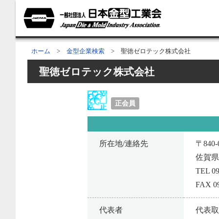
ホーム
>
金型企業検索
> 聖徳ゼロテック株式会社
聖徳ゼロテック株式会社
正会員
所在地/連絡先
〒840-
佐賀県
TEL 09
FAX 09
代表者
代表取