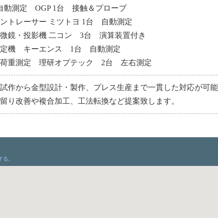
自動測定 OGP 1台 接触＆プローブ
ントレーサー ミツトヨ 1台 自動測定
微鏡・投影機 二コン 3台 演算装置付き
定機 キーエンス 1台 自動測定
荷重測定 理研オプテック 2台 左右測定
・試作から金型設計・製作、プレス生産まで一貫した対応が可
歩留り改善や複合加工、工法転換など提案致します。