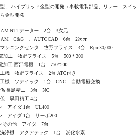
型、 ハイブリッド金型の開発（車載電装部品、リレー、スイ
から金型開発
/CAM NTTデーター 2台 3次元
/CAM C&G 、AUTOCAD 6台 2次元
マシニングセンタ 牧野フライス 3台 Rpm30,000
電加工 牧野フライス 5台 500＊300
電加工 西部電機 1台 750*500
工機 牧野フライス 2台 ATC付き
工機 ソデイック 1台 CNC 自動電極交換
係 長島精工 3台 NC
係 黒田精工 4台
ン アイダ 1台 UL400
トン アイダ 1台 サーボ200
トンその他 アイダ 7台
洗浄機 アクアテック 1台 炭化水素