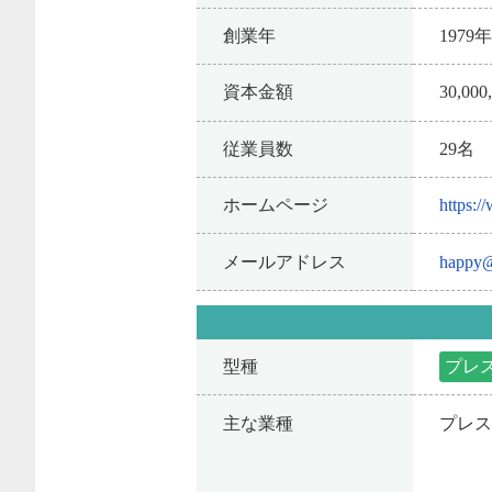
創業年
1979
資本金額
30,00
従業員数
29名
ホームページ
https:/
メールアドレス
happy@
型種
プレ
主な業種
プレ