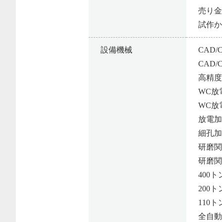
売り金
試作
設備機械
CAD
CAD
高精度
WC放
WC放
放電加
細孔加
研磨関
研磨関
400ト
200
110
全自動