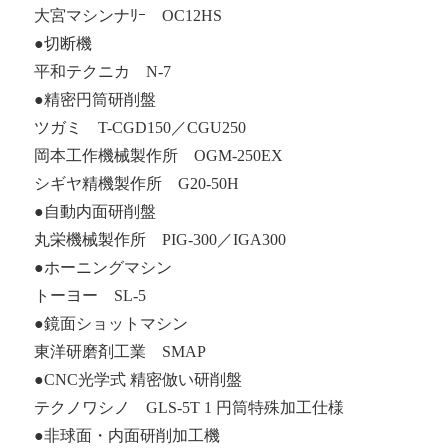
大宮マシンナﾘｰ OC12HS
●切断機
平和テクニカ N-7
●精密円筒研削盤
ツガミ T-CGD150／CGU250
岡本工作機械製作所 OGM-250EX
シギヤ精機製作所 G20-50H
●自動内面研削盤
丸栄機械製作所 PIG-300／IGA300
●ホーニングマシン
トーヨー SL-5
●鏡面ショットマシン
東洋研磨剤工業 SMAP
●CNC光学式 精密倣い研削盤
テクノワシノ GLS-5T 1 円筒特殊加工仕様
●非球面・内面研削加工機