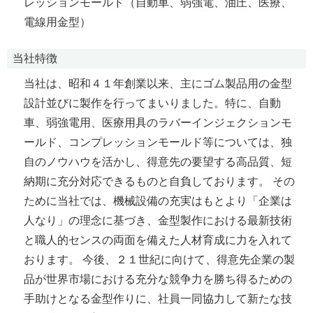
レッションモールド（自動車、弱強電、油圧、医療、
電線用金型）
当社特徴
当社は、昭和４１年創業以来、主にゴム製品用の金型
設計並びに製作を行ってまいりました。特に、自動
車、弱強電用、医療用具のラバーインジェクションモ
ールド、コンプレッションモールド等については、独
自のノウハウを活かし、得意先の要望する高品質、短
納期に充分対応できるものと自負しております。 その
ために当社では、機械設備の充実はもとより「企業は
人なり」の理念に基づき、金型製作における最新技術
と職人的センスの両面を備えた人材育成に力を入れて
おります。 今後、２１世紀に向けて、得意先企業の製
品が世界市場における充分な競争力を勝ち得るための
手助けとなる金型作りに、社員一同協力して新たな技