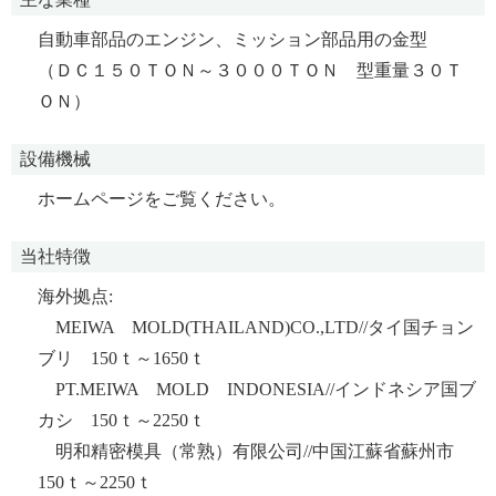
自動車部品のエンジン、ミッション部品用の金型
（ＤＣ１５０ＴＯＮ～３０００ＴＯＮ 型重量３０Ｔ
ＯＮ）
設備機械
ホームページをご覧ください。
当社特徴
海外拠点:
MEIWA MOLD(THAILAND)CO.,LTD//タイ国チョン
ブリ 150ｔ～1650ｔ
PT.MEIWA MOLD INDONESIA//インドネシア国ブ
カシ 150ｔ～2250ｔ
明和精密模具（常熟）有限公司//中国江蘇省蘇州市
150ｔ～2250ｔ