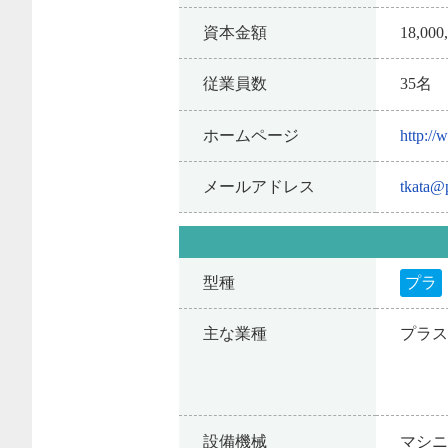
資本金額
18,00
従業員数
35名
ホームページ
http:/
メールアドレス
tkata@p
型種
プラ
主な業種
プラ
設備機械
マシ