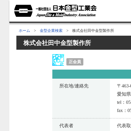
ホーム
>
金型企業検索
> 株式会社田中金型製作所
株式会社田中金型製作所
正会員
所在地/連絡先
〒463-
愛知県
tel：05
fax：05
代表者
代表