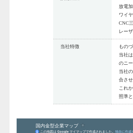
放電
ワイ
CNC
レー
当社特徴
もの
当社
のニ
当社
合さ
これ
照準