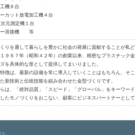
加工機６台
ヤーカット放電加工機４台
三次元測定機１台
ザー溶接機 等
づくりを通して暮らしを豊かに社会の発展に貢献することが私
は１９６７年（昭和４２年）の創業以来、精密なプラスチック
ーズを具体的な形として提供してまいりました。
の特徴は、最新の設備を常に導入していくことはもちろん、そ
せた新技術と伝統技能を組み合わせた金型づくりです。
からは、「絶対品質」「スピード」「グローバル」をキーワー
としたモノづくりをおこない、顧客にビジネスパートナーとし