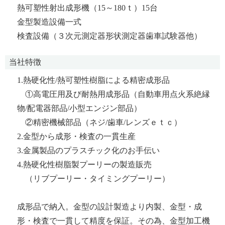
熱可塑性射出成形機（15～180ｔ）15台
金型製造設備一式
検査設備（３次元測定器形状測定器歯車試験器他）
当社特徴
1.熱硬化性/熱可塑性樹脂による精密成形品
①高電圧用及び耐熱用成形品（自動車用点火系絶縁
物/配電器部品/小型エンジン部品）
②精密機械部品（ネジ/歯車/レンズｅｔｃ）
2.金型から成形・検査の一貫生産
3.金属製品のプラスチック化のお手伝い
4.熱硬化性樹脂製プーリーの製造販売
（リブプーリー・タイミングプーリー）
成形品で納入。金型の設計製造より内製、金型・成
形・検査で一貫して精度を保証。その為、金型加工機